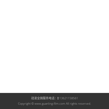
冠凌全国服务电话：
13621158561
Copyright © www.guanling-film.com All rights reserved.