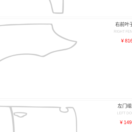
右前叶
RIGHT FE
¥ 81
左门组
LEFT D
¥ 149