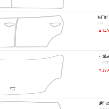
右门组
RIGHT D
¥ 149
引擎
HOO
¥ 190
后箱