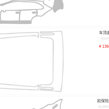
车顶
ROO
¥ 136
前保险
BUMP