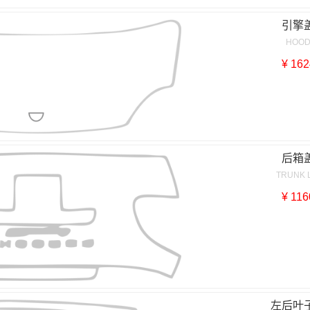
引擎
HOO
¥ 162
后箱
TRUNK 
¥ 116
左后叶