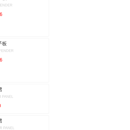
FENDER
6
子板
 FENDER
6
裙
R PANEL
0
裙
R PANEL