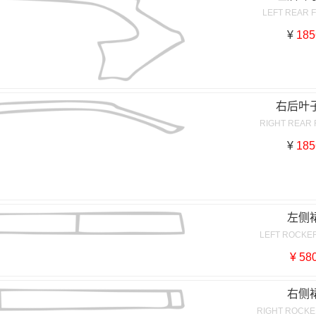
LEFT REAR 
¥
185
右后叶
RIGHT REAR
¥
185
左侧
LEFT ROCKE
¥ 58
右侧
RIGHT ROCKE